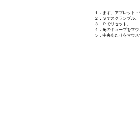
１．まず、アプレット・
２．Ｓでスクランブル。

３．Ｒでリセット。

４．角のキューブをマウ