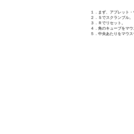
１．まず、アプレット・
２．Ｓでスクランブル。

３．Ｒでリセット。

４．角のキューブをマウ