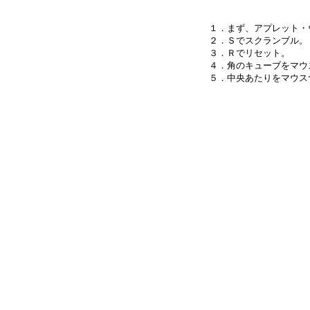
１．まず、アプレット・
２．Ｓでスクランブル。

３．Ｒでリセット。

４．角のキューブをマウ