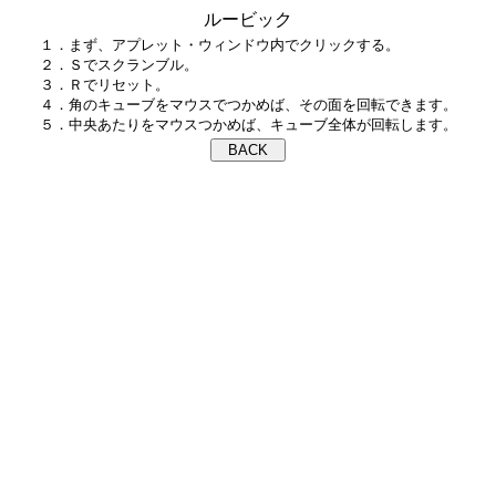
ルービック
１．まず、アプレット・ウィンドウ内でクリックする。

２．Ｓでスクランブル。

３．Ｒでリセット。

４．角のキューブをマウスでつかめば、その面を回転できます。
