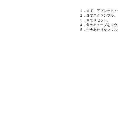
１．まず、アプレット・
２．Ｓでスクランブル。

３．Ｒでリセット。

４．角のキューブをマウ