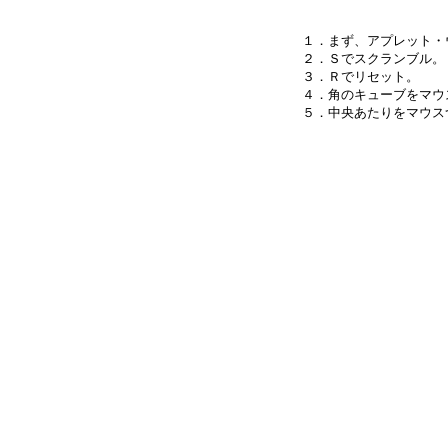
１．まず、アプレット・
２．Ｓでスクランブル。

３．Ｒでリセット。

４．角のキューブをマウ