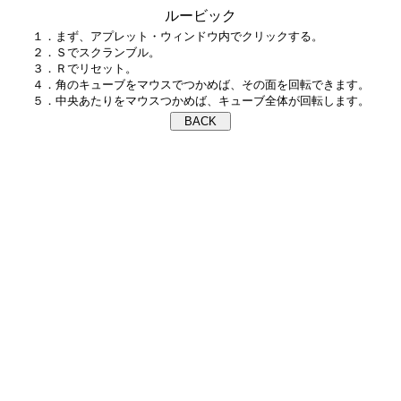
ルービック
１．まず、アプレット・ウィンドウ内でクリックする。

２．Ｓでスクランブル。

３．Ｒでリセット。

４．角のキューブをマウスでつかめば、その面を回転できます。
