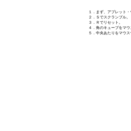
１．まず、アプレット・
２．Ｓでスクランブル。

３．Ｒでリセット。

４．角のキューブをマウ