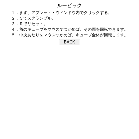
ルービック
１．まず、アプレット・ウィンドウ内でクリックする。

２．Ｓでスクランブル。

３．Ｒでリセット。

４．角のキューブをマウスでつかめば、その面を回転できます。
