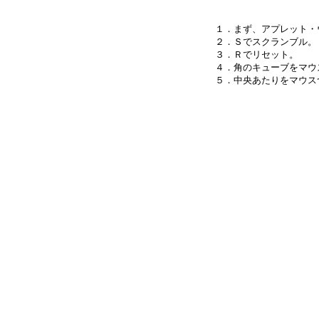
１．まず、アプレット・
２．Ｓでスクランブル。

３．Ｒでリセット。

４．角のキューブをマウ