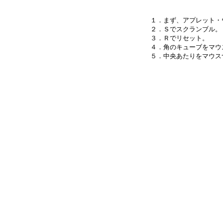
１．まず、アプレット・
２．Ｓでスクランブル。

３．Ｒでリセット。

４．角のキューブをマウ