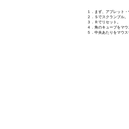
１．まず、アプレット・
２．Ｓでスクランブル。

３．Ｒでリセット。

４．角のキューブをマウ