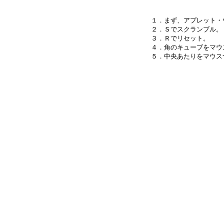
１．まず、アプレット・
２．Ｓでスクランブル。

３．Ｒでリセット。

４．角のキューブをマウ