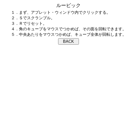
ルービック
１．まず、アプレット・ウィンドウ内でクリックする。

２．Ｓでスクランブル。

３．Ｒでリセット。

４．角のキューブをマウスでつかめば、その面を回転できます。
