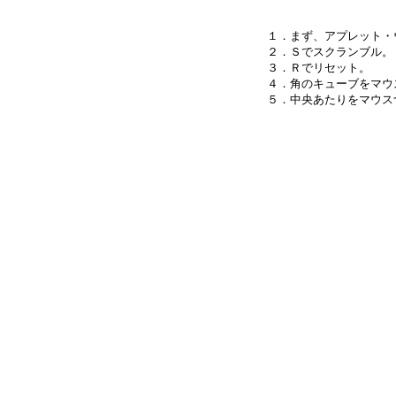
１．まず、アプレット・
２．Ｓでスクランブル。

３．Ｒでリセット。

４．角のキューブをマウ