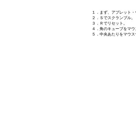
１．まず、アプレット・
２．Ｓでスクランブル。

３．Ｒでリセット。

４．角のキューブをマウ