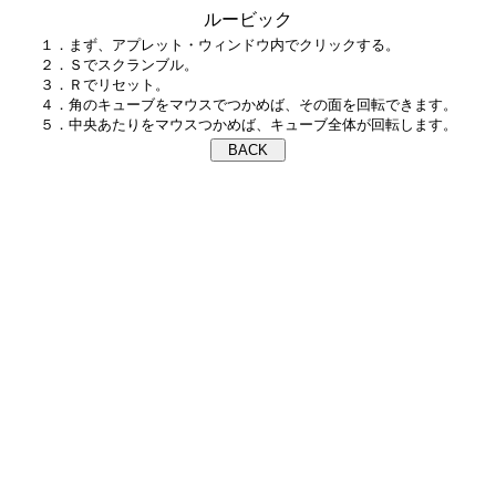
ルービック
１．まず、アプレット・ウィンドウ内でクリックする。

２．Ｓでスクランブル。

３．Ｒでリセット。

４．角のキューブをマウスでつかめば、その面を回転できます。
