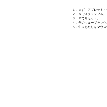
１．まず、アプレット・
２．Ｓでスクランブル。

３．Ｒでリセット。

４．角のキューブをマウ