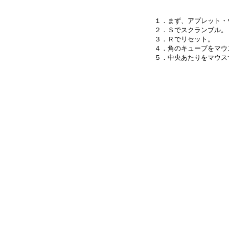
１．まず、アプレット・
２．Ｓでスクランブル。

３．Ｒでリセット。

４．角のキューブをマウ