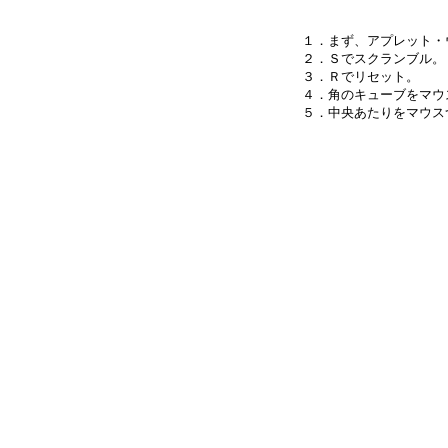
１．まず、アプレット・
２．Ｓでスクランブル。

３．Ｒでリセット。

４．角のキューブをマウ