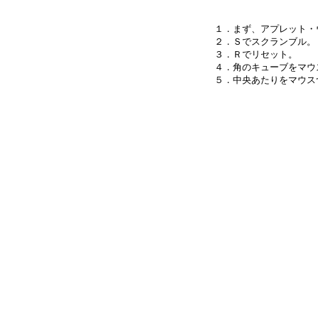
１．まず、アプレット・
２．Ｓでスクランブル。

３．Ｒでリセット。

４．角のキューブをマウ