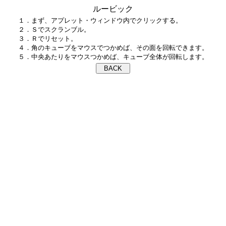
ルービック
１．まず、アプレット・ウィンドウ内でクリックする。

２．Ｓでスクランブル。

３．Ｒでリセット。

４．角のキューブをマウスでつかめば、その面を回転できます。
