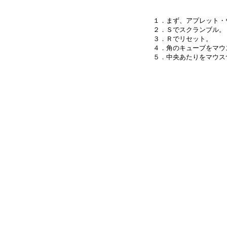
１．まず、アプレット・
２．Ｓでスクランブル。

３．Ｒでリセット。

４．角のキューブをマウ