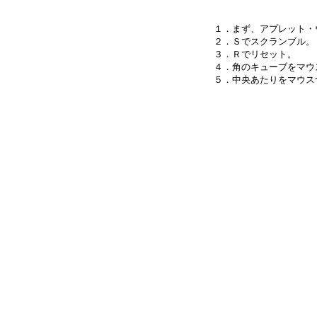
１．まず、アプレット・
２．Ｓでスクランブル。

３．Ｒでリセット。

４．角のキューブをマウ