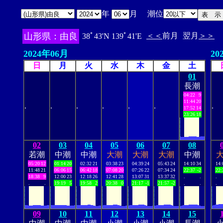
年
月 潮位
山形県：由良
＜＜
前月
翌月
＞＞
38ﾟ43'N 139ﾟ41'E
2024年06月
20
日
月
火
水
木
金
土
01
長潮
04:22
9
11:44
20
.
.
.
.
.
.
.
17:52
14
23:26
18
02
03
04
05
06
07
08
若潮
中潮
中潮
大潮
大潮
大潮
中潮
05:20
12
01:14
20
02:32
21
03:38
23
04:39
24
05:43
24
14:10
34
14:
11:48
21
06:06
15
06:42
18
07:08
20
07:26
22
07:34
24
22:37
-2
22:
18:38
9
12:00
23
12:18
26
12:41
28
13:07
31
13:37
32
.
.
.
.
.
19:19
5
19:58
2
20:38
0
21:17
-1
21:57
-2
.
.
.
09
10
11
12
13
14
15