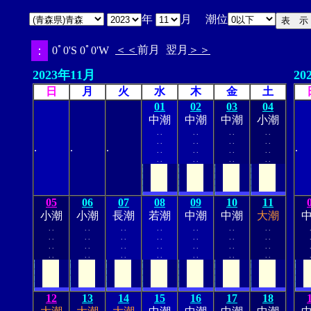
年
月 潮位
：
＜＜
前月
翌月
＞＞
0ﾟ0'S 0ﾟ0'W
2023年11月
20
日
月
火
水
木
金
土
01
02
03
04
中潮
中潮
中潮
小潮
.
.
.
.
.
.
.
.
.
.
.
.
.
.
.
.
.
.
.
.
.
.
.
.
.
.
.
.
.
.
.
.
.
.
.
.
05
06
07
08
09
10
11
小潮
小潮
長潮
若潮
中潮
中潮
大潮
.
.
.
.
.
.
.
.
.
.
.
.
.
.
.
.
.
.
.
.
.
.
.
.
.
.
.
.
.
.
.
.
.
.
.
.
.
.
.
.
.
.
.
.
.
.
.
.
.
.
.
.
.
.
.
.
12
13
14
15
16
17
18