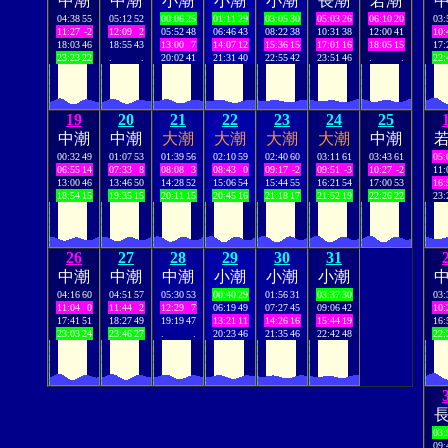
中潮
中潮
小潮
小潮
小潮
長潮
若潮
04:38
55
05:12
52
00:06
25
01:11
29
03:05
30
05:03
26
06:10
20
03:
11:27
-2
12:09
2
05:52
48
06:46
43
08:22
38
10:31
38
12:00
41
10:
18:03
46
18:55
43
13:00
7
14:07
12
15:36
15
17:01
16
18:05
15
17:
23:23
22
.
.
20:02
41
21:31
40
22:55
42
23:51
46
.
.
22:
19
20
21
22
23
24
25
中潮
中潮
大潮
大潮
大潮
大潮
中潮
00:32
49
01:07
53
01:39
56
02:10
59
02:40
60
03:11
61
03:43
61
05:
06:55
14
07:33
8
08:08
3
08:43
0
09:17
-2
09:51
-3
10:27
-2
11:
13:00
46
13:46
50
14:28
52
15:06
54
15:44
55
16:21
54
17:00
53
16:
18:54
15
19:35
15
20:11
15
20:45
16
21:18
17
21:52
19
22:26
22
23:
26
27
28
29
30
31
中潮
中潮
中潮
小潮
小潮
小潮
04:16
60
04:51
57
05:30
53
00:40
29
01:56
31
03:37
30
03:
11:04
0
11:44
2
12:29
7
06:19
49
07:27
45
09:06
42
10:
17:41
51
18:27
49
19:19
47
13:21
11
14:26
16
15:44
19
16:
23:03
24
23:46
27
.
.
20:23
46
21:35
46
22:42
48
22:
03:
09: