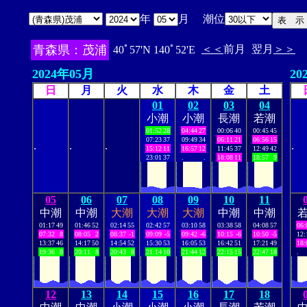
年
月 潮位
青森県：茂浦
＜＜
前月
翌月
＞＞
40ﾟ57'N 140ﾟ52'E
2024年05月
20
日
月
火
水
木
金
土
01
02
03
04
小潮
小潮
長潮
若潮
01:52
28
04:44
27
00:06
40
00:45
45
07:23
37
09:49
34
06:11
21
06:56
15
.
.
.
.
15:12
11
16:57
12
11:45
37
12:49
42
23:01
37
.
.
18:08
11
18:57
9
05
06
07
08
09
10
11
中潮
中潮
大潮
大潮
大潮
中潮
中潮
01:17
49
01:46
52
02:14
55
02:42
57
03:10
58
03:38
58
04:08
57
06:
07:32
8
08:05
2
08:37
-1
09:09
-5
09:42
-6
10:15
-6
10:50
-5
12:
13:37
46
14:17
50
14:54
52
15:30
53
16:05
53
16:42
51
17:21
49
18:
19:36
8
20:11
8
20:43
8
21:14
10
21:44
12
22:15
15
22:47
18
.
12
13
14
15
16
17
18