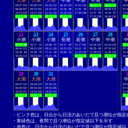
大潮
大潮
大潮
中潮
中潮
中潮
中潮
04:27
134
05:09
134
05:49
132
06:26
129
07:01
126
00:34
9
01:12
23
04:
08:48
107
09:33
105
10:16
102
10:58
98
11:41
94
07:35
125
08:08
124
07:
14:13
158
14:57
159
15:42
158
16:26
154
17:09
148
12:27
90
13:19
87
13:
21:51
-16
22:33
-16
23:14
-12
23:55
-3
.
.
17:53
138
18:40
126
21:
22
23
24
25
26
27
28
小潮
小潮
小潮
長潮
若潮
中潮
中潮
01:49
38
02:27
53
03:08
67
03:57
80
01:27
101
02:36
110
03:26
118
00:
08:41
125
09:15
126
09:51
128
10:31
129
05:01
91
06:20
99
07:33
102
07:
14:20
84
15:39
79
17:15
69
18:30
55
11:13
130
11:59
132
12:46
134
12:
19:35
113
20:56
101
23:24
95
.
.
19:20
41
20:01
26
20:39
13
18:
29
30
31
大潮
大潮
大潮
04:07
125
04:44
129
05:20
131
03:
08:30
103
09:16
102
09:56
100
07:
13:32
137
14:16
140
14:58
144
11:
21:17
1
21:54
-6
22:31
-12
20:
・ピンク色は、日出から日没のあいだで且つ潮位が指定
・黄緑色は、夜間で且つ潮位が指定値以下を示す
・赤色は、日出から日没のあいだで且つ潮位が指定値以