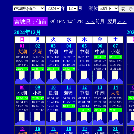
年
月 潮位
宮城県：仙台
＜＜
前月
翌月
＞＞
38ﾟ16'N 141ﾟ2'E
2024年12月
20
日
月
火
水
木
金
土
01
02
03
04
05
06
07
大潮
大潮
中潮
中潮
中潮
中潮
小潮
04:34
134
05:14
135
05:56
134
06:39
132
07:23
129
00:34
7
01:18
18
09:26
94
10:02
98
10:37
101
11:12
104
11:49
105
08:08
127
08:53
125
.
14:42
146
15:12
148
15:45
149
16:19
150
16:56
149
12:32
105
13:29
103
22:01
0
22:36
-3
23:13
-3
23:52
0
.
.
17:39
144
18:31
135
08
09
10
11
12
13
14
小潮
小潮
長潮
若潮
中潮
中潮
大潮
02:06
31
02:58
47
03:54
63
04:56
79
01:31
116
02:42
124
03:38
130
00:
09:34
125
10:12
128
10:49
132
11:25
137
06:01
91
07:03
100
07:58
105
07:
14:42
97
16:14
85
17:42
66
18:47
43
12:04
143
12:45
149
13:28
154
13:
19:42
123
21:24
112
23:43
109
.
.
19:38
22
20:24
3
21:08
-9
18:
15
16
17
18
19
20
21