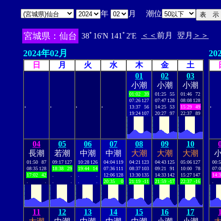
年
月 潮位
宮城県：仙台
＜＜
前月
翌月
＞＞
38ﾟ16'N 141ﾟ2'E
2024年02月
20
日
月
火
水
木
金
土
01
02
03
小潮
小潮
小潮
01:02
39
01:25
55
01:46
72
07:26
127
07:47
128
08:08
128
.
.
.
.
.
13:37
56
14:25
53
15:29
49
19:24
107
20:27
97
22:37
89
04
05
06
07
08
09
10
長潮
若潮
中潮
中潮
大潮
大潮
大潮
01:50
87
09:17
127
10:28
126
04:04
119
04:21
123
04:43
125
05:06
127
00:
08:35
128
18:38
29
19:44
14
07:36
111
08:37
103
09:21
91
10:00
78
07:
17:02
42
.
.
.
.
12:06
128
13:30
135
14:33
142
15:27
147
14:
.
.
.
.
.
.
20:35
0
21:19
-11
21:59
-17
22:37
-16
.
11
12
13
14
15
16
17