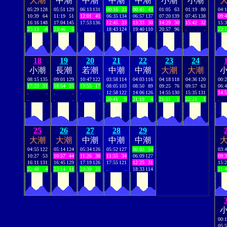
大潮
中潮
中潮
中潮
中潮
小潮
小潮
05:29
128
05:51
129
06:13
131
00:16
23
00:43
43
01:05
63
01:19
80
04:
10:39
64
11:19
51
12:01
41
06:35
134
06:57
137
07:20
139
07:45
138
09:
16:16
148
17:04
145
17:53
136
12:45
33
13:33
30
14:29
30
15:42
32
15:
23:13
-8
23:46
5
.
.
18:43
124
19:40
110
20:57
96
.
.
22:
18
19
20
21
22
23
24
小潮
長潮
若潮
中潮
中潮
大潮
大潮
08:15
135
09:01
129
10:47
122
03:58
114
04:03
116
04:18
118
04:36
120
00:
17:23
31
18:54
25
19:55
17
08:05
103
08:50
89
09:25
76
09:57
63
06:
.
.
.
.
.
.
12:58
122
14:06
126
14:55
130
15:35
131
14:
.
.
.
.
.
.
20:41
9
21:19
4
21:51
1
22:21
1
.
25
26
27
28
29
大潮
大潮
中潮
中潮
中潮
04:55
122
05:14
124
05:34
126
05:52
127
00:03
34
03:
10:27
53
10:57
44
11:26
38
11:55
34
06:09
127
09:
16:11
131
16:45
129
17:19
126
17:55
121
12:25
31
15:
22:48
4
23:14
11
23:39
21
.
.
18:33
114
21:
00:
05: