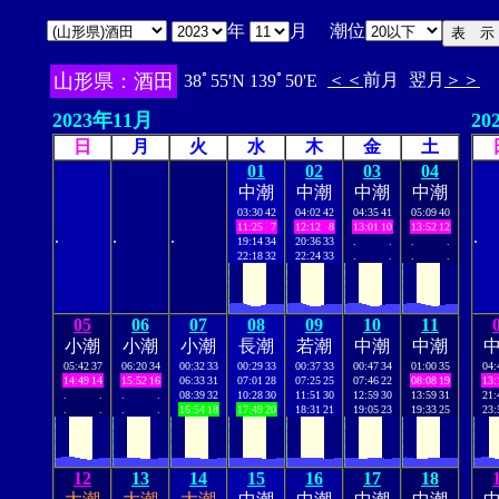
年
月 潮位
山形県：酒田
＜＜
前月
翌月
＞＞
38ﾟ55'N 139ﾟ50'E
2023年11月
20
日
月
火
水
木
金
土
01
02
03
04
中潮
中潮
中潮
中潮
03:30
42
04:02
42
04:35
41
05:09
40
11:25
7
12:12
8
13:01
10
13:52
12
.
.
.
.
19:14
34
20:36
33
.
.
.
.
22:18
32
22:24
33
.
.
.
.
05
06
07
08
09
10
11
小潮
小潮
小潮
長潮
若潮
中潮
中潮
05:42
37
06:20
34
00:32
33
00:29
33
00:37
33
00:47
34
01:00
35
04:
14:49
14
15:52
16
06:33
31
07:01
28
07:25
25
07:46
22
08:08
19
13:
.
.
.
.
08:39
32
10:28
30
11:51
30
12:59
30
13:59
31
21:
.
.
.
.
16:54
18
17:49
20
18:31
21
19:05
23
19:33
25
23:
12
13
14
15
16
17
18