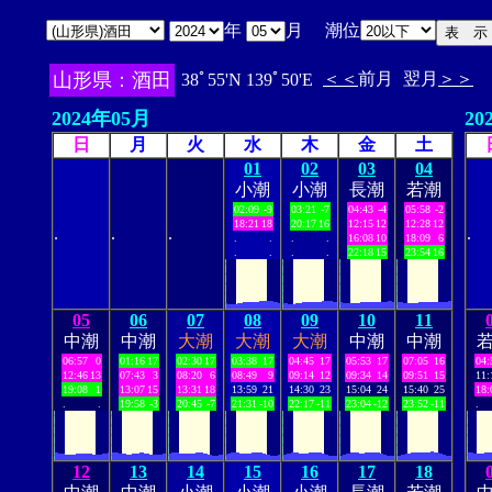
年
月 潮位
山形県：酒田
＜＜
前月
翌月
＞＞
38ﾟ55'N 139ﾟ50'E
2024年05月
20
日
月
火
水
木
金
土
01
02
03
04
小潮
小潮
長潮
若潮
02:09
-9
03:21
-7
04:43
-4
05:58
-2
18:21
18
20:17
16
12:15
12
12:28
12
.
.
.
.
.
.
.
.
16:08
10
18:09
6
.
.
.
.
22:18
15
23:54
16
05
06
07
08
09
10
11
中潮
中潮
大潮
大潮
大潮
中潮
中潮
06:57
0
01:16
17
02:30
17
03:38
17
04:45
17
05:53
17
07:05
16
04:
12:46
13
07:43
3
08:20
6
08:49
9
09:14
12
09:34
14
09:51
15
11:
19:08
1
13:07
15
13:31
18
13:59
21
14:30
23
15:04
24
15:40
25
18:
.
.
19:58
-3
20:45
-7
21:31
-10
22:17
-11
23:04
-12
23:52
-11
.
12
13
14
15
16
17
18