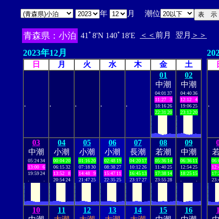
年
月 潮位
青森県：小泊
＜＜
前月
翌月
＞＞
41ﾟ8'N 140ﾟ18'E
2023年12月
20
日
月
火
水
木
金
土
01
02
中潮
中潮
04:01
37
04:40
36
11:27
3
12:12
4
.
.
.
.
.
.
18:16
26
19:06
25
22:31
20
23:12
20
03
04
05
06
07
08
09
中潮
小潮
小潮
小潮
長潮
若潮
中潮
05:24
34
00:04
20
01:16
20
02:48
19
04:20
17
05:36
14
06:36
11
06:
13:00
6
06:15
32
07:18
30
08:38
27
10:12
26
11:40
25
12:54
25
12:
19:59
24
13:52
8
14:48
9
15:47
11
16:45
13
17:38
14
18:25
15
17:
.
.
20:54
24
21:47
25
22:35
25
23:17
27
23:55
28
.
.
23:
10
11
12
13
14
15
16