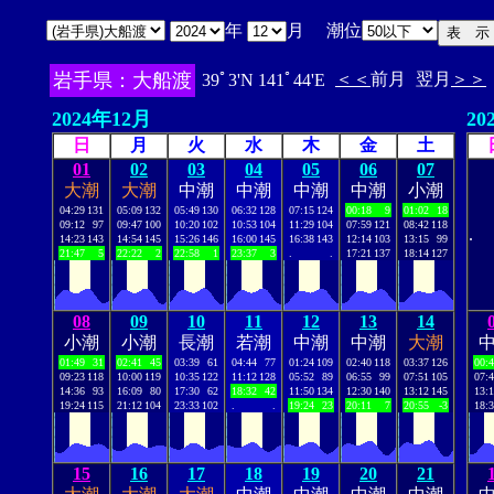
年
月 潮位
岩手県：大船渡
＜＜
前月
翌月
＞＞
39ﾟ3'N 141ﾟ44'E
2024年12月
20
日
月
火
水
木
金
土
01
02
03
04
05
06
07
大潮
大潮
中潮
中潮
中潮
中潮
小潮
04:29
131
05:09
132
05:49
130
06:32
128
07:15
124
00:18
9
01:02
18
09:12
97
09:47
100
10:20
102
10:53
104
11:29
104
07:59
121
08:42
118
.
14:23
143
14:54
145
15:26
146
16:00
145
16:38
143
12:14
103
13:15
99
21:47
5
22:22
2
22:58
1
23:37
3
.
.
17:21
137
18:14
127
08
09
10
11
12
13
14
小潮
小潮
長潮
若潮
中潮
中潮
大潮
01:49
31
02:41
45
03:39
61
04:44
77
01:24
109
02:40
118
03:37
126
00:
09:23
118
10:00
119
10:35
122
11:12
128
05:52
89
06:55
99
07:51
105
07:
14:36
93
16:09
80
17:30
62
18:32
42
11:50
134
12:30
140
13:12
145
13:
19:24
115
21:12
104
23:33
102
.
.
19:24
23
20:11
7
20:55
-3
18:
15
16
17
18
19
20
21