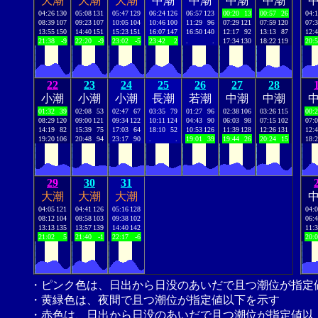
大潮
大潮
大潮
中潮
中潮
中潮
中潮
04:26
130
05:08
131
05:47
129
06:24
126
06:57
123
00:20
13
00:57
26
04:
08:39
107
09:23
107
10:05
104
10:46
100
11:29
96
07:29
121
07:59
120
07:
13:55
150
14:40
151
15:23
151
16:07
147
16:50
140
12:17
92
13:13
87
12:
21:38
-9
22:20
-9
23:02
-5
23:42
2
.
.
17:34
130
18:22
119
20:
22
23
24
25
26
27
28
小潮
小潮
小潮
長潮
若潮
中潮
中潮
01:32
39
02:08
53
02:47
67
03:35
79
01:27
96
02:38
106
03:26
115
00:
08:29
120
09:00
121
09:34
122
10:11
124
04:43
90
06:03
98
07:15
102
07:
14:19
82
15:39
75
17:03
64
18:10
52
10:53
126
11:39
128
12:26
131
12:
19:20
106
20:48
94
23:17
90
.
.
19:01
39
19:44
26
20:24
15
18:
29
30
31
大潮
大潮
大潮
04:05
121
04:41
126
05:16
128
04:
08:12
104
08:58
103
09:38
102
06:
13:13
135
13:57
139
14:40
142
11:
21:02
5
21:40
-1
22:17
-6
20:
・ピンク色は、日出から日没のあいだで且つ潮位が指定
・黄緑色は、夜間で且つ潮位が指定値以下を示す
・赤色は、日出から日没のあいだで且つ潮位が指定値以