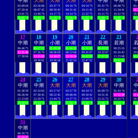
中潮
大潮
大潮
大潮
大潮
中潮
中潮
02:09
64
02:56
68
03:37
71
04:16
73
04:54
73
05:31
73
06:08
73
05:
07:20
41
08:07
42
08:50
42
09:31
42
10:11
42
10:51
42
11:34
41
11:
13:01
72
13:40
74
14:17
75
14:54
75
15:32
75
16:11
73
16:52
70
16:
20:03
8
20:42
3
21:19
0
21:56
0
22:32
0
23:09
2
23:47
6
23:
17
18
19
20
21
22
23
中潮
中潮
小潮
小潮
小潮
長潮
若潮
06:46
71
00:27
11
01:09
18
01:56
25
02:51
31
03:59
37
00:25
55
03:
12:21
40
07:26
70
08:08
69
08:53
68
09:41
67
10:32
67
05:16
42
10:
17:38
66
13:15
39
14:18
37
15:29
34
16:42
29
17:47
23
11:23
68
18:
.
.
18:30
61
19:36
56
21:02
53
22:47
52
.
.
18:42
17
.
24
25
26
27
28
29
30
中潮
中潮
大潮
大潮
大潮
大潮
中潮
01:38
59
02:33
63
03:17
67
03:57
70
04:34
72
05:09
73
05:43
74
05:
06:28
44
07:30
45
08:22
45
09:08
44
09:50
42
10:31
41
11:12
39
11:
12:13
69
12:59
71
13:44
72
14:27
73
15:09
73
15:51
72
16:33
71
16:
19:30
11
20:13
5
20:53
2
21:32
0
22:10
0
22:46
0
23:23
4
23:
31
中潮
06:16
73
11:55
37