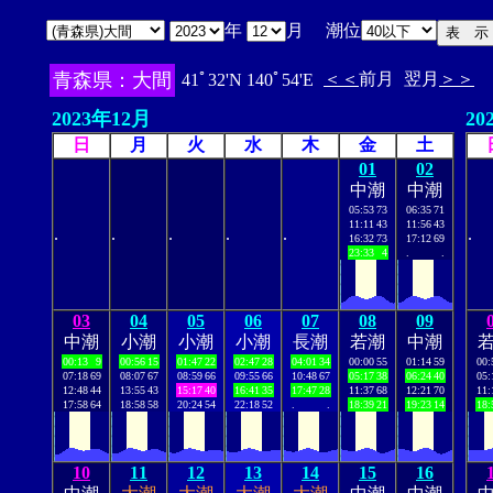
年
月 潮位
青森県：大間
＜＜
前月
翌月
＞＞
41ﾟ32'N 140ﾟ54'E
2023年12月
20
日
月
火
水
木
金
土
01
02
中潮
中潮
05:53
73
06:35
71
11:11
43
11:56
43
.
.
.
.
.
.
16:32
73
17:12
69
23:33
4
.
.
03
04
05
06
07
08
09
中潮
小潮
小潮
小潮
長潮
若潮
中潮
00:13
9
00:56
15
01:47
22
02:47
28
04:01
34
00:00
55
01:14
59
00:
07:18
69
08:07
67
08:59
66
09:55
66
10:48
67
05:17
38
06:24
40
05:
12:48
44
13:55
43
15:17
40
16:41
35
17:47
28
11:37
68
12:21
70
11:
17:58
64
18:58
58
20:24
54
22:18
52
.
.
18:39
21
19:23
14
18:
10
11
12
13
14
15
16