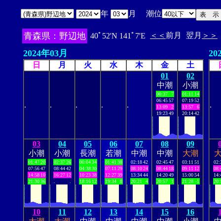
年
月 潮位
青森県：野辺地
＜＜
前月
翌月
＞＞
40ﾟ52'N 141ﾟ7'E
2024年03月
20
日
月
火
水
木
金
土
01
02
中潮
小潮
00:37
7
01:11
14
06:45
57
07:19
52
.
.
.
.
.
.
13:09
2
13:57
6
19:23
49
20:14
42
03
04
05
06
07
08
09
小潮
小潮
長潮
若潮
中潮
中潮
大潮
01:47
20
02:37
26
00:04
34
01:41
38
02:18
42
02:45
47
03:11
51
02:
07:56
47
08:44
42
04:38
30
07:11
29
08:10
24
08:44
18
09:11
12
08:
14:58
10
16:27
12
10:23
38
12:27
39
13:34
44
14:20
49
15:00
54
14:
21:30
36
.
.
18:16
12
19:34
8
20:21
4
20:57
1
21:28
-1
20:
10
11
12
13
14
15
16