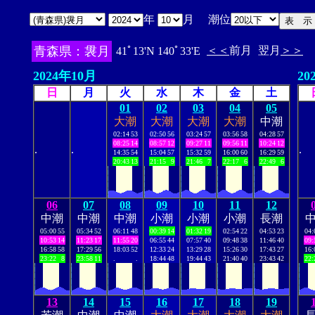
年
月 潮位
青森県：袰月
＜＜
前月
翌月
＞＞
41ﾟ13'N 140ﾟ33'E
2024年10月
20
日
月
火
水
木
金
土
01
02
03
04
05
大潮
大潮
大潮
大潮
中潮
02:14
53
02:50
56
03:24
57
03:56
58
04:28
57
08:25
14
08:57
12
09:27
11
09:56
11
10:24
12
.
.
.
14:35
54
15:04
57
15:32
59
16:00
60
16:29
59
20:43
13
21:15
9
21:46
7
22:17
6
22:49
6
06
07
08
09
10
11
12
中潮
中潮
中潮
小潮
小潮
小潮
長潮
05:00
55
05:34
52
06:11
48
00:39
14
01:32
19
02:54
22
04:53
23
04:
10:53
14
11:23
17
11:55
20
06:55
44
07:57
40
09:48
38
11:46
40
09:
16:58
58
17:29
56
18:03
52
12:33
24
13:29
28
15:26
30
17:43
27
16:
23:22
8
23:58
11
.
.
18:44
48
19:44
43
21:40
40
23:43
42
22:
13
14
15
16
17
18
19