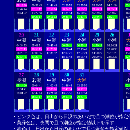
若潮
中潮
中潮
大潮
大潮
大潮
大潮
06:18
20
00:53
45
01:41
49
02:20
52
02:55
54
03:29
55
04:01
54
03:
12:47
44
07:10
17
07:50
14
08:24
12
08:55
11
09:26
11
09:55
11
10:
18:51
22
13:27
48
14:00
51
14:31
54
15:00
56
15:29
58
15:59
58
16:
.
.
19:35
17
20:11
12
20:45
8
21:17
6
21:49
4
22:21
4
23:
20
21
22
23
24
25
26
中潮
中潮
中潮
中潮
小潮
小潮
小潮
04:34
53
05:08
51
05:45
48
00:09
11
00:55
15
01:59
18
03:34
21
03:
10:25
13
10:56
15
11:29
18
06:26
44
07:19
41
08:38
38
10:28
38
09:
16:29
57
17:00
55
17:34
52
12:07
21
12:57
24
14:20
27
16:31
26
15:
22:54
5
23:30
7
.
.
18:13
48
19:05
44
20:29
40
22:33
39
22:
27
28
29
30
31
長潮
若潮
中潮
中潮
大潮
05:14
20
00:04
41
01:02
45
01:46
48
02:25
50
02:
11:51
41
06:21
18
07:09
16
07:47
14
08:22
12
09:
18:01
22
12:42
44
13:21
48
13:55
51
14:27
54
15:
.
.
18:55
17
19:37
13
20:13
8
20:47
5
21:
・ピンク色は、日出から日没のあいだで且つ潮位が指定
・黄緑色は、夜間で且つ潮位が指定値以下を示す
・赤色は、日出から日没のあいだで且つ潮位が指定値以