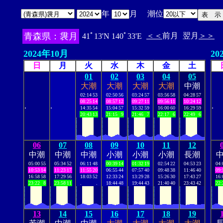
年
月 潮位
青森県：袰月
＜＜
前月
翌月
＞＞
41ﾟ13'N 140ﾟ33'E
2024年10月
20
日
月
火
水
木
金
土
01
02
03
04
05
大潮
大潮
大潮
大潮
中潮
02:14
53
02:50
56
03:24
57
03:56
58
04:28
57
08:25
14
08:57
12
09:27
11
09:56
11
10:24
12
.
.
.
14:35
54
15:04
57
15:32
59
16:00
60
16:29
59
20:43
13
21:15
9
21:46
7
22:17
6
22:49
6
06
07
08
09
10
11
12
中潮
中潮
中潮
小潮
小潮
小潮
長潮
05:00
55
05:34
52
06:11
48
00:39
14
01:32
19
02:54
22
04:53
23
04:
10:53
14
11:23
17
11:55
20
06:55
44
07:57
40
09:48
38
11:46
40
09:
16:58
58
17:29
56
18:03
52
12:33
24
13:29
28
15:26
30
17:43
27
16:
23:22
8
23:58
11
.
.
18:44
48
19:44
43
21:40
40
23:43
42
22:
13
14
15
16
17
18
19