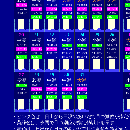
若潮
中潮
中潮
大潮
大潮
大潮
大潮
06:18
20
00:53
45
01:41
49
02:20
52
02:55
54
03:29
55
04:01
54
03:
12:47
44
07:10
17
07:50
14
08:24
12
08:55
11
09:26
11
09:55
11
10:
18:51
22
13:27
48
14:00
51
14:31
54
15:00
56
15:29
58
15:59
58
16:
.
.
19:35
17
20:11
12
20:45
8
21:17
6
21:49
4
22:21
4
23:
20
21
22
23
24
25
26
中潮
中潮
中潮
中潮
小潮
小潮
小潮
04:34
53
05:08
51
05:45
48
00:09
11
00:55
15
01:59
18
03:34
21
03:
10:25
13
10:56
15
11:29
18
06:26
44
07:19
41
08:38
38
10:28
38
09:
16:29
57
17:00
55
17:34
52
12:07
21
12:57
24
14:20
27
16:31
26
15:
22:54
5
23:30
7
.
.
18:13
48
19:05
44
20:29
40
22:33
39
22:
27
28
29
30
31
長潮
若潮
中潮
中潮
大潮
05:14
20
00:04
41
01:02
45
01:46
48
02:25
50
02:
11:51
41
06:21
18
07:09
16
07:47
14
08:22
12
09:
18:01
22
12:42
44
13:21
48
13:55
51
14:27
54
15:
.
.
18:55
17
19:37
13
20:13
8
20:47
5
21:
・ピンク色は、日出から日没のあいだで且つ潮位が指定
・黄緑色は、夜間で且つ潮位が指定値以下を示す
・赤色は、日出から日没のあいだで且つ潮位が指定値以