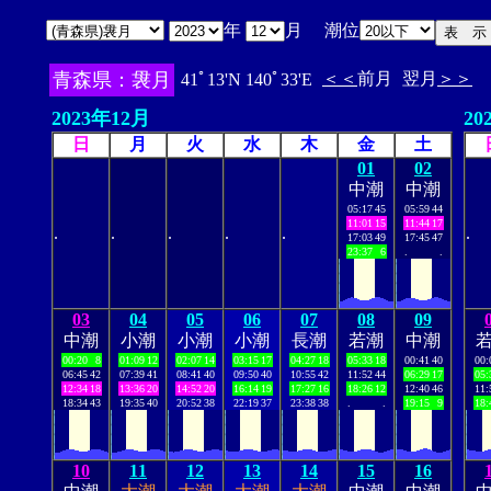
年
月 潮位
青森県：袰月
＜＜
前月
翌月
＞＞
41ﾟ13'N 140ﾟ33'E
2023年12月
20
日
月
火
水
木
金
土
01
02
中潮
中潮
05:17
45
05:59
44
11:01
15
11:44
17
.
.
.
.
.
.
17:03
49
17:45
47
23:37
6
.
.
03
04
05
06
07
08
09
中潮
小潮
小潮
小潮
長潮
若潮
中潮
00:20
8
01:09
12
02:07
14
03:15
17
04:27
18
05:33
18
00:41
40
00:
06:45
42
07:39
41
08:41
40
09:50
40
10:55
42
11:52
44
06:29
17
05:
12:34
18
13:36
20
14:52
20
16:14
19
17:27
16
18:26
12
12:40
46
11:
18:34
43
19:35
40
20:52
38
22:19
37
23:38
38
.
.
19:15
9
18:
10
11
12
13
14
15
16