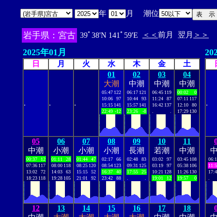
年
月 潮位
岩手県：宮古
＜＜
前月
翌月
＞＞
39ﾟ38'N 141ﾟ59'E
2025年01月
20
日
月
火
水
木
金
土
01
02
03
04
大潮
中潮
中潮
中潮
05:47
122
06:17
121
06:45
119
00:02
0
10:06
97
10:44
93
11:24
87
07:11
117
.
.
.
.
15:15
141
15:57
141
16:42
137
12:10
80
22:49
-12
23:26
-8
.
.
17:29
130
05
06
07
08
09
10
11
中潮
小潮
小潮
小潮
長潮
若潮
中潮
00:37
12
01:11
28
01:44
47
02:17
66
02:48
83
03:02
97
03:45
108
06:
07:36
117
08:00
118
08:25
120
08:54
123
09:31
125
03:19
97
05:38
106
11:
13:02
72
14:03
63
15:15
52
16:37
40
17:55
25
10:21
128
11:26
130
17:
18:23
118
19:28
105
21:01
92
23:42
88
.
.
19:01
12
19:57
0
.
12
13
14
15
16
17
18