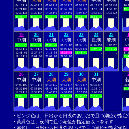
中潮
大潮
大潮
大潮
大潮
中潮
中潮
04:13
114
04:40
117
05:06
118
05:30
117
05:52
117
06:12
117
06:33
118
10:
07:21
108
08:25
104
09:14
97
09:57
89
10:37
81
11:18
74
11:58
67
19:
12:36
134
13:39
137
14:34
140
15:23
140
16:07
137
16:50
131
17:31
122
.
20:46
-7
21:30
-11
22:10
-11
22:47
-7
23:21
0
23:51
10
.
.
.
19
20
21
22
23
24
25
中潮
中潮
小潮
小潮
小潮
長潮
若潮
00:19
22
00:45
35
01:08
49
01:27
62
01:35
75
09:05
118
10:02
117
05:
06:53
119
07:14
119
07:36
120
08:00
120
08:28
119
18:07
32
19:11
20
11:
12:41
62
13:27
57
14:19
53
15:24
48
16:45
41
.
.
.
.
17:
18:13
111
19:01
99
20:02
88
21:58
80
.
.
.
.
.
.
23:
26
27
28
29
30
31
中潮
中潮
大潮
大潮
大潮
中潮
04:05
106
04:16
111
04:37
115
04:58
117
05:19
117
05:39
117
08:
06:32
103
07:53
101
08:42
96
09:21
89
09:58
81
10:36
71
18:
11:22
118
12:38
122
13:40
129
14:32
135
15:20
138
16:06
138
.
20:02
8
20:45
-2
21:25
-10
22:02
-14
22:37
-12
23:10
-5
.
・ピンク色は、日出から日没のあいだで且つ潮位が指定
・黄緑色は、夜間で且つ潮位が指定値以下を示す
・赤色は、日出から日没のあいだで且つ潮位が指定値以