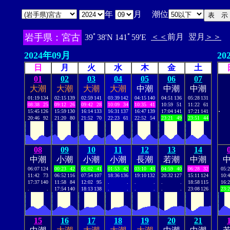
年
月 潮位
岩手県：宮古
＜＜
前月
翌月
＞＞
39ﾟ38'N 141ﾟ59'E
2024年09月
20
日
月
火
水
木
金
土
01
02
03
04
05
06
07
大潮
大潮
大潮
大潮
中潮
中潮
中潮
01:19
134
02:15
139
02:59
141
03:39
142
04:15
140
04:51
136
05:28
131
08:38
25
09:12
26
09:42
28
10:09
34
10:35
41
10:59
51
11:22
61
.
15:45
126
15:59
130
16:14
133
16:31
137
16:47
139
17:04
141
17:21
141
20:46
92
21:20
80
21:52
70
22:23
61
22:52
54
23:21
49
23:51
44
08
09
10
11
12
13
14
中潮
小潮
小潮
小潮
長潮
若潮
中潮
06:07
124
00:23
42
01:02
41
01:53
42
03:10
43
04:59
40
06:28
32
05:
11:42
73
06:52
116
07:54
107
18:36
136
19:10
132
20:32
127
15:11
124
10:
17:37
140
11:58
84
12:02
95
.
.
.
.
.
.
18:58
115
16:
.
.
17:54
140
18:13
138
.
.
.
.
.
.
23:08
126
23:
15
16
17
18
19
20
21