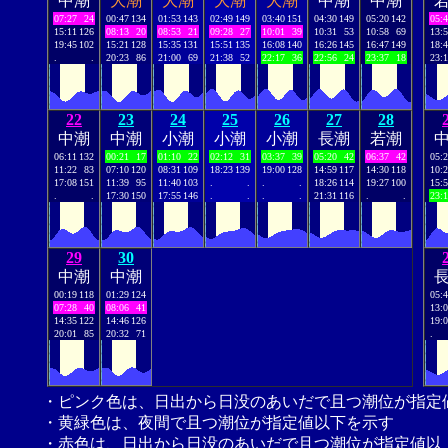
中潮
大潮
大潮
大潮
大潮
中潮
中潮
07:27
24
00:47
134
01:53
143
02:49
149
03:40
151
04:30
149
05:20
142
05:
15:11
126
08:13
20
08:53
21
09:28
27
10:01
39
10:31
53
10:58
69
13:
19:45
102
15:21
128
15:35
131
15:51
135
16:08
140
16:26
145
16:47
149
18:
.
.
20:23
86
21:00
69
21:38
52
22:17
36
22:56
24
23:37
18
23:
22
23
24
25
26
27
28
中潮
中潮
小潮
小潮
小潮
長潮
若潮
06:11
132
00:21
17
01:10
22
02:12
31
03:37
39
05:20
42
06:37
42
05:
11:22
83
07:10
120
08:31
109
18:23
139
19:00
128
14:59
117
14:30
118
10:
17:08
151
11:39
95
11:40
103
.
.
.
.
18:26
114
19:27
100
15:
.
.
17:30
150
17:55
146
.
.
.
.
21:31
116
.
.
23:
29
30
中潮
中潮
00:19
118
01:29
124
05:
07:28
40
08:06
41
13:
14:35
122
14:46
126
19:
20:01
85
20:32
71
.
・ピンク色は、日出から日没のあいだで且つ潮位が指定
・黄緑色は、夜間で且つ潮位が指定値以下を示す
・赤色は、日出から日没のあいだで且つ潮位が指定値以