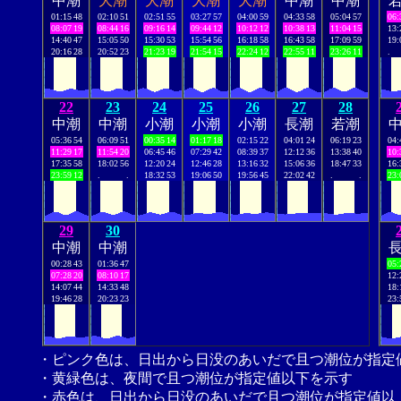
中潮
大潮
大潮
大潮
大潮
中潮
中潮
01:15
48
02:10
51
02:51
55
03:27
57
04:00
59
04:33
58
05:04
57
06:
08:07
19
08:44
16
09:16
14
09:44
12
10:12
12
10:38
13
11:04
15
13:
14:40
47
15:05
50
15:30
53
15:54
56
16:18
58
16:43
58
17:09
59
19:
20:16
28
20:52
23
21:23
19
21:54
15
22:24
12
22:55
11
23:26
11
.
22
23
24
25
26
27
28
中潮
中潮
小潮
小潮
小潮
長潮
若潮
05:36
54
06:09
51
00:35
14
01:17
18
02:15
22
04:01
24
06:19
23
04:
11:29
17
11:54
20
06:45
46
07:29
42
08:39
37
12:12
36
13:38
40
10:
17:35
58
18:02
56
12:20
24
12:46
28
13:16
32
15:06
36
18:47
33
16:
23:59
12
.
.
18:32
53
19:06
50
19:56
45
22:02
42
.
.
23:
29
30
中潮
中潮
00:28
43
01:36
47
05:
07:28
20
08:10
17
12:
14:07
44
14:33
48
18:
19:46
28
20:23
23
23:
・ピンク色は、日出から日没のあいだで且つ潮位が指定
・黄緑色は、夜間で且つ潮位が指定値以下を示す
・赤色は、日出から日没のあいだで且つ潮位が指定値以