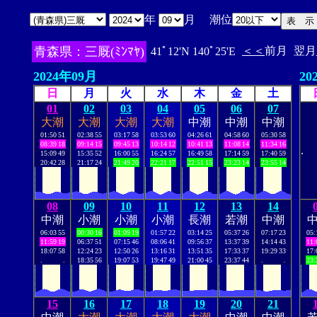
年
月 潮位
青森県：三厩(ﾐﾝﾏﾔ)
＜＜
前月
翌月
41ﾟ12'N 140ﾟ25'E
2024年09月
20
日
月
火
水
木
金
土
01
02
03
04
05
06
07
大潮
大潮
大潮
大潮
中潮
中潮
中潮
01:50
51
02:38
55
03:17
58
03:53
60
04:26
61
04:58
60
05:30
58
08:39
18
09:14
15
09:45
13
10:14
12
10:41
13
11:08
14
11:34
16
.
15:09
49
15:35
52
16:00
55
16:24
57
16:49
58
17:14
59
17:40
59
20:42
28
21:17
24
21:49
20
22:21
17
22:51
15
23:23
14
23:55
14
08
09
10
11
12
13
14
中潮
小潮
小潮
小潮
長潮
若潮
中潮
06:03
55
00:30
16
01:09
19
01:57
22
03:14
25
05:37
26
07:17
23
05:
11:59
19
06:37
51
07:15
46
08:06
41
09:56
37
13:37
39
14:14
43
11:
18:07
58
12:24
23
12:50
26
13:16
31
13:51
35
17:33
37
19:29
33
17:
.
.
18:35
56
19:07
53
19:47
49
21:00
45
23:37
44
.
.
23:
15
16
17
18
19
20
21