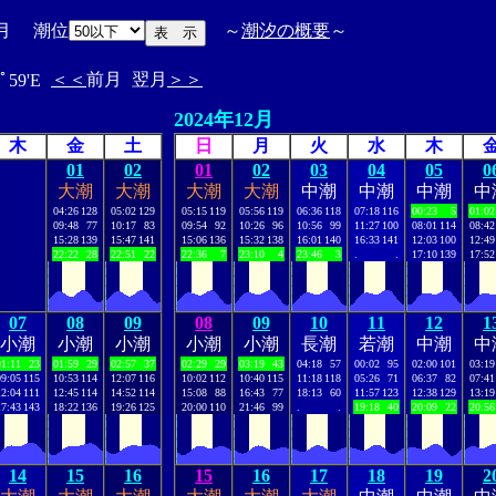
月 潮位
～
潮汐の概要
～
＜＜
前月
翌月
＞＞
ﾟ59'E
2024年12月
木
金
土
日
月
火
水
木
01
02
01
02
03
04
05
0
大潮
大潮
大潮
大潮
中潮
中潮
中潮
中
04:26
128
05:02
129
05:15
119
05:56
119
06:36
118
07:18
116
00:23
5
01:02
09:48
77
10:17
83
09:54
92
10:26
96
10:56
99
11:27
100
08:01
114
08:42
15:28
139
15:47
141
15:06
136
15:32
138
16:01
140
16:33
141
12:03
100
12:49
22:22
28
22:51
22
22:36
7
23:10
4
23:46
3
.
.
17:10
139
17:52
07
08
09
08
09
10
11
12
1
小潮
小潮
小潮
小潮
小潮
長潮
若潮
中潮
中
01:11
23
01:59
29
02:57
37
02:29
29
03:19
43
04:18
57
00:02
95
02:00
101
03:19
09:05
115
10:53
114
12:07
116
10:02
112
10:40
115
11:18
118
05:26
71
06:37
82
07:41
12:04
111
12:45
114
14:52
114
15:08
88
16:43
77
18:13
60
11:57
123
12:38
129
13:19
17:43
143
18:22
136
19:26
125
20:00
110
21:46
99
.
.
19:18
40
20:09
22
20:56
14
15
16
15
16
17
18
19
2