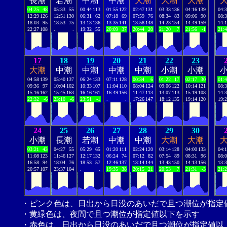
長潮
若潮
中潮
中潮
大潮
大潮
大潮
04:25
48
05:33
55
00:44
113
01:55
122
02:47
131
03:33
136
04:16
139
04:
12:29
126
12:51
130
06:31
62
07:18
69
07:59
76
08:34
83
09:06
90
08:
18:03
95
18:53
75
13:13
136
13:35
141
13:58
148
14:23
154
14:49
159
14:
22:27
108
.
.
19:32
55
20:09
37
20:44
20
21:20
7
21:56
-1
21:
17
18
19
20
21
22
23
大潮
中潮
中潮
中潮
中潮
小潮
小潮
04:58
139
05:40
137
06:24
133
07:11
128
00:34
6
01:22
17
02:17
30
01:
09:36
97
10:04
102
10:33
107
11:04
110
08:04
124
09:06
122
10:14
121
08:
15:16
162
15:45
163
16:16
161
16:49
156
11:47
113
13:07
113
15:19
108
14:
22:32
-6
23:10
-6
23:51
-1
.
.
17:26
147
18:12
135
19:14
120
19:
24
25
26
27
28
29
30
小潮
長潮
若潮
中潮
中潮
大潮
大潮
03:21
43
04:27
55
05:29
65
01:20
111
02:24
120
03:14
128
04:00
133
04:
11:08
123
11:46
127
12:17
132
06:24
74
07:12
82
07:54
89
08:31
96
08:
16:58
94
18:04
76
18:53
57
12:46
137
13:14
144
13:43
150
14:13
156
13:
20:57
107
23:37
104
.
.
19:35
38
20:15
21
20:53
7
21:31
-3
21:
・ピンク色は、日出から日没のあいだで且つ潮位が指定
・黄緑色は、夜間で且つ潮位が指定値以下を示す
・赤色は、日出から日没のあいだで且つ潮位が指定値以