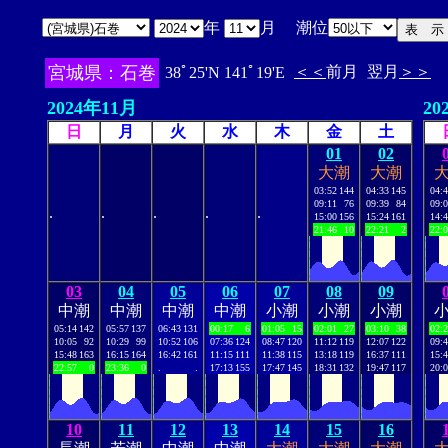
年
月 潮位
宮城県：石巻
＜＜
前月
翌月
＞＞
38ﾟ25'N 141ﾟ19'E
2024年11月
20
日
月
火
水
木
金
土
01
02
大潮
大潮
03:52
144
04:33
145
04:
09:11
76
09:39
84
09:
.
.
.
.
.
15:00
156
15:24
161
14:
21:46
10
22:21
2
22:
03
04
05
06
07
08
09
中潮
中潮
中潮
中潮
小潮
小潮
小潮
05:14
142
05:57
137
06:43
131
00:17
6
01:05
15
02:01
27
03:10
38
02:
10:05
92
10:29
99
10:52
106
07:36
124
08:47
120
11:12
119
12:07
122
09:
15:48
163
16:15
164
16:42
161
11:15
111
11:38
115
13:18
119
16:37
111
15:
22:57
0
23:36
0
.
.
17:13
155
17:47
145
18:31
132
19:47
117
20:
10
11
12
13
14
15
16