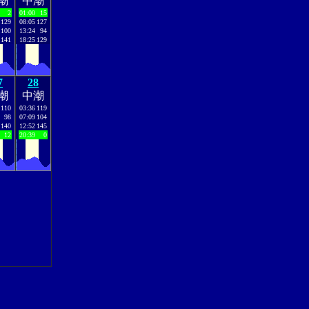
潮
中潮
2
01:00
15
129
08:05
127
100
13:24
94
141
18:25
129
7
28
潮
中潮
110
03:36
119
98
07:09
104
140
12:52
145
12
20:39
0