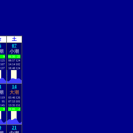
金
土
6
07
潮
小潮
9
01:35
22
125
08:57
124
107
14:14
102
137
18:48
124
3
14
潮
大潮
119
03:46
126
95
07:53
101
145
13:35
151
9
21:05
-2
0
21