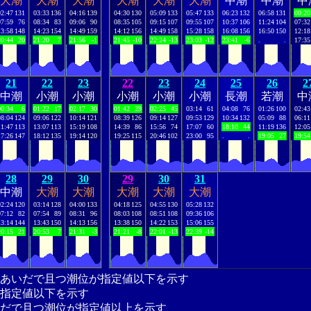
大潮
大潮
大潮
大潮
大潮
大潮
中潮
中潮
中
02:47
131
03:33
136
04:16
139
04:30
130
05:09
133
05:47
133
06:23
132
06:58
131
00:20
07:59
76
08:34
83
09:06
90
08:35
105
09:15
107
09:55
107
10:37
106
11:24
104
07:32
13:58
148
14:23
154
14:49
159
14:12
156
14:49
158
15:28
158
16:08
156
16:50
150
12:18
20:44
20
21:20
7
21:56
-1
21:45
-10
22:24
-13
23:03
-12
23:41
-6
.
.
17:35
21
22
23
22
23
24
25
26
2
中潮
小潮
小潮
小潮
小潮
小潮
長潮
若潮
中
00:34
6
01:22
17
02:17
30
01:42
29
02:25
45
03:14
61
04:08
76
01:26
100
02:43
08:04
124
09:06
122
10:14
121
08:39
126
09:14
127
09:53
129
10:34
132
05:09
88
06:11
11:47
113
13:07
113
15:19
108
14:39
86
15:56
74
17:07
60
18:10
44
11:19
136
12:05
17:26
147
18:12
135
19:14
120
19:25
115
20:46
102
23:00
95
.
.
19:05
27
19:54
28
29
30
29
30
31
中潮
大潮
大潮
大潮
大潮
大潮
02:24
120
03:14
128
04:00
133
04:18
125
04:55
130
05:28
132
07:12
82
07:54
89
08:31
96
08:03
108
08:51
108
09:36
106
13:14
144
13:43
150
14:13
156
13:38
150
14:22
153
15:06
155
20:15
21
20:53
7
21:31
-3
21:21
-8
22:01
-13
22:39
-14
あいだで且つ潮位が指定値以下を示す
指定値以下を示す
だで且つ潮位が指定値以上を示す