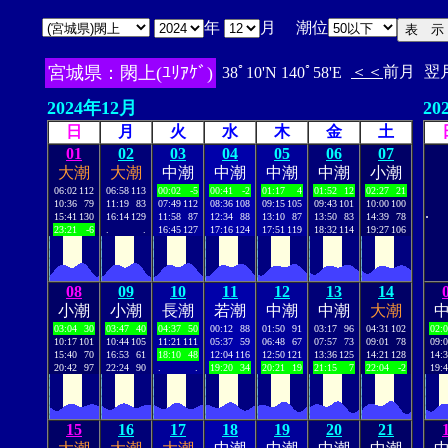
年
月 潮位
宮城県：閖上(ﾕﾘｱｹﾞ)
＜＜
前月
翌
38ﾟ10'N 140ﾟ58'E
2024年12月
20
日
月
火
水
木
金
土
01
02
03
04
05
06
07
大潮
大潮
中潮
中潮
中潮
中潮
小潮
06:02
112
06:58
113
00:02
-5
00:41
-2
01:17
4
01:52
12
02:27
21
10:36
79
11:19
83
07:49
112
08:36
108
09:15
105
09:43
101
10:00
100
.
15:41
130
16:14
129
11:58
87
12:34
88
13:10
87
13:50
83
14:39
78
23:21
-6
.
.
16:45
127
17:16
124
17:51
119
18:32
114
19:27
106
08
09
10
11
12
13
14
小潮
小潮
長潮
若潮
中潮
中潮
大潮
03:04
30
03:47
40
04:37
50
00:12
88
01:50
91
03:17
96
04:31
102
02:
10:17
101
10:44
105
11:21
111
05:37
59
06:48
67
07:57
73
09:01
78
09:
15:40
70
16:53
61
18:10
48
12:04
116
12:50
121
13:36
125
14:21
128
14:
20:42
97
22:24
90
.
.
19:20
34
20:21
19
21:15
7
22:04
-2
19:
15
16
17
18
19
20
21