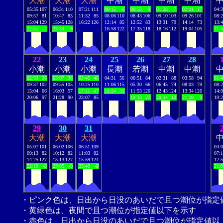
大潮
大潮
大潮
中潮
中潮
中潮
中潮
05:35
107
06:31
110
07:21
111
00:15
-6
00:53
0
01:28
7
02:01
17
04:
09:57
81
10:47
83
11:32
85
08:06
110
08:43
106
09:10
103
09:26
101
08:
15:04
129
15:45
128
16:22
126
12:14
85
12:52
83
13:31
79
14:14
73
13:
22:51
-7
23:34
-9
.
.
16:58
122
17:35
118
18:16
112
19:04
105
21:
22
23
24
25
26
27
28
小潮
小潮
小潮
長潮
若潮
中潮
中潮
02:33
26
03:07
36
03:45
46
04:31
56
00:51
84
02:31
88
03:58
94
01:
09:37
102
09:55
105
10:25
110
11:06
115
05:30
66
06:45
74
08:03
79
08:
15:04
66
16:03
57
17:11
47
18:24
35
11:53
120
12:43
124
13:34
126
14:
20:06
97
21:28
90
23:07
85
.
.
19:33
22
20:34
10
21:29
0
19:
29
30
31
大潮
大潮
大潮
05:07
101
06:02
106
06:51
109
04:
09:13
82
10:12
82
11:03
82
07:
14:25
127
15:13
127
15:59
124
12:
22:19
-6
23:05
-9
23:48
-8
21:
・ピンク色は、日出から日没のあいだで且つ潮位が指定
・黄緑色は、夜間で且つ潮位が指定値以下を示す
・赤色は、日出から日没のあいだで且つ潮位が指定値以