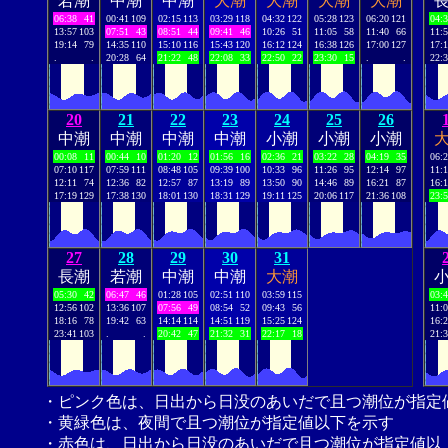
若潮
中潮
中潮
大潮
大潮
大潮
大潮
06:38
41
00:41
109
02:15
113
03:29
118
04:32
122
05:28
123
06:20
121
04:
13:57
103
07:51
43
08:51
44
09:41
46
10:26
51
11:05
58
11:40
66
11:
19:14
79
14:35
110
15:10
116
15:43
120
16:12
124
16:38
126
17:00
127
17:
.
.
20:28
64
21:22
48
22:08
33
22:50
22
23:30
15
.
.
22:
20
21
22
23
24
25
26
中潮
中潮
中潮
中潮
小潮
小潮
小潮
00:08
11
00:44
10
01:20
12
01:56
16
02:36
21
03:22
28
04:19
35
06:
07:10
117
07:59
111
08:48
105
09:39
100
10:33
96
11:26
95
12:14
97
11:
12:11
74
12:36
82
12:57
87
13:19
89
13:50
90
14:46
89
16:21
87
16:
17:19
129
17:38
130
18:01
130
18:31
129
19:11
125
20:06
117
21:36
108
23:
27
28
29
30
31
長潮
若潮
中潮
中潮
大潮
05:30
42
06:47
46
01:28
105
02:51
110
03:59
115
03:
12:56
102
13:36
107
07:56
49
08:54
52
09:43
56
11:
18:16
78
19:42
63
14:14
114
14:51
119
15:25
124
16:
23:41
103
.
.
20:42
47
21:32
31
22:17
18
21:
・ピンク色は、日出から日没のあいだで且つ潮位が指定
・黄緑色は、夜間で且つ潮位が指定値以下を示す
・赤色は、日出から日没のあいだで且つ潮位が指定値以