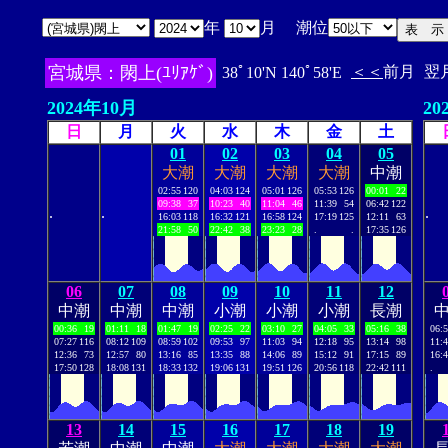
年
月 潮位
宮城県：閖上(ﾕﾘｱｹﾞ)
＜＜
前月
翌
38ﾟ10'N 140ﾟ58'E
2024年10月
20
日
月
火
水
木
金
土
01
02
03
04
05
大潮
大潮
大潮
大潮
中潮
02:55
120
04:03
124
05:01
126
05:53
126
00:01
22
09:38
37
10:23
40
11:04
46
11:39
54
06:42
122
.
.
.
16:03
118
16:32
121
16:58
124
17:19
125
12:11
63
21:58
50
22:42
38
23:23
28
.
.
17:35
126
06
07
08
09
10
11
12
中潮
中潮
中潮
小潮
小潮
小潮
長潮
00:36
19
01:11
18
01:47
19
02:25
22
03:10
27
04:05
33
05:16
38
06:
07:27
116
08:12
109
08:59
102
09:53
97
11:03
94
12:18
95
13:14
98
11:
12:36
73
12:57
80
13:16
85
13:35
88
14:06
89
15:12
91
17:15
89
16:
17:50
128
18:08
131
18:33
132
19:06
131
19:51
126
20:56
118
22:42
111
.
13
14
15
16
17
18
19