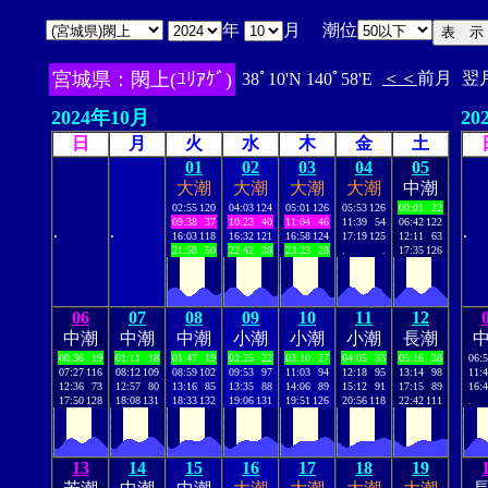
年
月 潮位
宮城県：閖上(ﾕﾘｱｹﾞ)
＜＜
前月
翌
38ﾟ10'N 140ﾟ58'E
2024年10月
20
日
月
火
水
木
金
土
01
02
03
04
05
大潮
大潮
大潮
大潮
中潮
02:55
120
04:03
124
05:01
126
05:53
126
00:01
22
09:38
37
10:23
40
11:04
46
11:39
54
06:42
122
.
.
.
16:03
118
16:32
121
16:58
124
17:19
125
12:11
63
21:58
50
22:42
38
23:23
28
.
.
17:35
126
06
07
08
09
10
11
12
中潮
中潮
中潮
小潮
小潮
小潮
長潮
00:36
19
01:11
18
01:47
19
02:25
22
03:10
27
04:05
33
05:16
38
06:
07:27
116
08:12
109
08:59
102
09:53
97
11:03
94
12:18
95
13:14
98
11:
12:36
73
12:57
80
13:16
85
13:35
88
14:06
89
15:12
91
17:15
89
16:
17:50
128
18:08
131
18:33
132
19:06
131
19:51
126
20:56
118
22:42
111
.
13
14
15
16
17
18
19