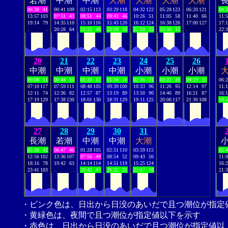
若潮
中潮
中潮
大潮
大潮
大潮
大潮
06:38
41
00:41
109
02:15
113
03:29
118
04:32
122
05:28
123
06:20
121
04:
13:57
103
07:51
43
08:51
44
09:41
46
10:26
51
11:05
58
11:40
66
11:
19:14
79
14:35
110
15:10
116
15:43
120
16:12
124
16:38
126
17:00
127
17:
.
.
20:28
64
21:22
48
22:08
33
22:50
22
23:30
15
.
.
22:
20
21
22
23
24
25
26
中潮
中潮
中潮
中潮
小潮
小潮
小潮
00:08
11
00:44
10
01:20
12
01:56
16
02:36
21
03:22
28
04:19
35
06:
07:10
117
07:59
111
08:48
105
09:39
100
10:33
96
11:26
95
12:14
97
11:
12:11
74
12:36
82
12:57
87
13:19
89
13:50
90
14:46
89
16:21
87
16:
17:19
129
17:38
130
18:01
130
18:31
129
19:11
125
20:06
117
21:36
108
23:
27
28
29
30
31
長潮
若潮
中潮
中潮
大潮
05:30
42
06:47
46
01:28
105
02:51
110
03:59
115
03:
12:56
102
13:36
107
07:56
49
08:54
52
09:43
56
11:
18:16
78
19:42
63
14:14
114
14:51
119
15:25
124
16:
23:41
103
.
.
20:42
47
21:32
31
22:17
18
21:
・ピンク色は、日出から日没のあいだで且つ潮位が指定
・黄緑色は、夜間で且つ潮位が指定値以下を示す
・赤色は、日出から日没のあいだで且つ潮位が指定値以