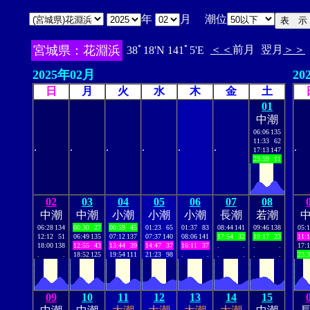
年
月 潮位
宮城県：花淵浜
＜＜
前月
翌月
＞＞
38ﾟ18'N 141ﾟ5'E
2025年02月
20
日
月
火
水
木
金
土
01
中潮
06:06
135
11:33
62
.
.
.
.
.
.
.
17:13
147
23:59
11
02
03
04
05
06
07
08
中潮
中潮
小潮
小潮
小潮
長潮
若潮
06:28
134
00:30
27
00:59
45
01:23
65
01:37
83
08:44
141
09:46
138
05:
12:12
51
06:49
135
07:12
137
07:37
140
08:06
141
17:54
32
19:17
23
11:
18:00
138
12:55
43
13:44
39
14:47
37
16:11
37
.
.
.
.
17:
.
.
18:52
125
19:54
111
21:23
98
.
.
.
.
.
.
23:
09
10
11
12
13
14
15