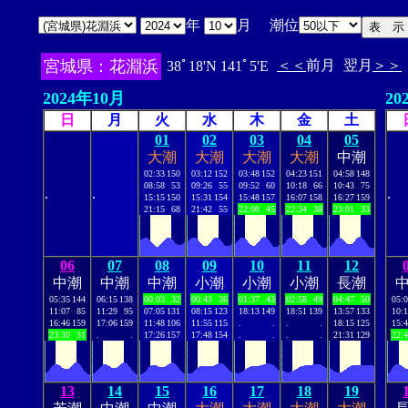
年
月 潮位
宮城県：花淵浜
＜＜
前月
翌月
＞＞
38ﾟ18'N 141ﾟ5'E
2024年10月
20
日
月
火
水
木
金
土
01
02
03
04
05
大潮
大潮
大潮
大潮
中潮
02:33
150
03:12
152
03:48
152
04:23
151
04:58
148
08:58
53
09:26
55
09:52
60
10:18
66
10:43
75
.
.
.
15:15
150
15:31
154
15:48
157
16:07
158
16:27
159
21:15
68
21:42
55
22:08
45
22:34
38
23:01
33
06
07
08
09
10
11
12
中潮
中潮
中潮
小潮
小潮
小潮
長潮
05:35
144
06:15
138
00:03
32
00:43
36
01:37
43
02:58
49
04:47
50
05:
11:07
85
11:29
95
07:05
131
08:15
123
18:13
149
18:51
139
13:57
133
10:
16:46
159
17:06
159
11:48
106
11:55
115
.
.
.
.
18:15
125
15:
23:30
31
.
.
17:26
157
17:48
154
.
.
.
.
21:31
129
22:
13
14
15
16
17
18
19