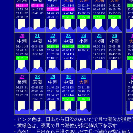
若潮
中潮
中潮
大潮
大潮
大潮
大潮
06:13
47
07:11
43
01:19
141
02:19
149
03:12
154
04:03
155
04:52
152
03:
13:59
136
14:10
139
07:57
44
08:38
48
09:14
57
09:48
67
10:19
79
12:
19:11
107
19:48
85
14:26
143
14:45
148
15:06
153
15:30
159
15:55
163
17:
23:58
132
.
.
20:23
61
20:59
39
21:35
20
22:13
7
22:52
0
21:
20
21
22
23
24
25
26
中潮
中潮
中潮
中潮
小潮
小潮
小潮
05:41
145
06:34
136
00:15
10
01:04
23
02:06
38
03:30
51
05:05
58
05:
10:48
91
11:14
101
07:34
126
09:00
119
18:20
141
13:21
122
13:13
126
09:
16:22
166
16:50
165
11:37
108
11:54
114
.
.
14:16
122
18:49
110
15:
23:32
2
.
.
17:18
161
17:48
153
.
.
19:11
127
22:48
117
22:
27
28
29
30
31
長潮
若潮
中潮
中潮
大潮
06:15
61
00:46
122
01:46
129
02:31
134
03:11
138
03:
13:24
131
07:03
64
07:41
66
08:15
69
08:46
73
11:
19:27
93
13:38
136
13:54
142
14:12
147
14:33
151
17:
.
.
19:56
75
20:24
59
20:50
45
21:16
33
22:
・ピンク色は、日出から日没のあいだで且つ潮位が指定
・黄緑色は、夜間で且つ潮位が指定値以下を示す
・赤色は、日出から日没のあいだで且つ潮位が指定値以