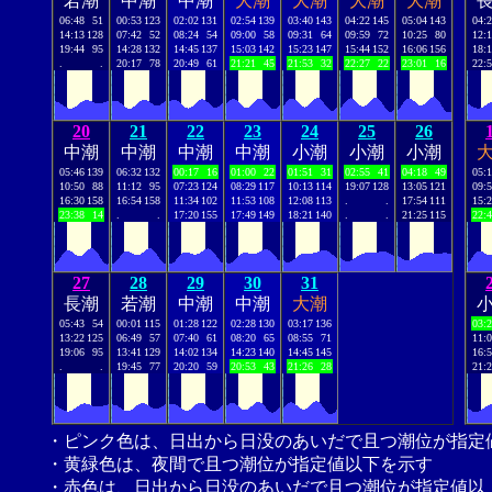
若潮
中潮
中潮
大潮
大潮
大潮
大潮
06:48
51
00:53
123
02:02
131
02:54
139
03:40
143
04:22
145
05:04
143
04:
14:13
128
07:42
52
08:24
54
09:00
58
09:31
64
09:59
72
10:25
80
12:
19:44
95
14:28
132
14:45
137
15:03
142
15:23
147
15:44
152
16:06
156
18:
.
.
20:17
78
20:49
61
21:21
45
21:53
32
22:27
22
23:01
16
22:
20
21
22
23
24
25
26
中潮
中潮
中潮
中潮
小潮
小潮
小潮
05:46
139
06:32
132
00:17
16
01:00
22
01:51
31
02:55
41
04:18
49
05:
10:50
88
11:12
95
07:23
124
08:29
117
10:13
114
19:07
128
13:05
121
09:
16:30
158
16:54
158
11:34
102
11:53
108
12:08
113
.
.
17:54
111
15:
23:38
14
.
.
17:20
155
17:49
149
18:21
140
.
.
21:25
115
22:
27
28
29
30
31
長潮
若潮
中潮
中潮
大潮
05:43
54
00:01
115
01:28
122
02:28
130
03:17
136
03:
13:22
125
06:49
57
07:40
61
08:20
65
08:55
71
11:
19:06
95
13:41
129
14:02
134
14:23
140
14:45
145
16:
.
.
19:45
77
20:20
59
20:53
43
21:26
28
21:
・ピンク色は、日出から日没のあいだで且つ潮位が指定
・黄緑色は、夜間で且つ潮位が指定値以下を示す
・赤色は、日出から日没のあいだで且つ潮位が指定値以