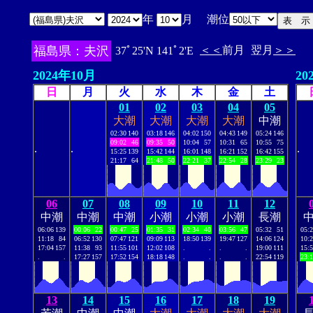
年
月 潮位
福島県：夫沢
＜＜
前月
翌月
＞＞
37ﾟ25'N 141ﾟ2'E
2024年10月
20
日
月
火
水
木
金
土
01
02
03
04
05
大潮
大潮
大潮
大潮
中潮
02:30
140
03:18
146
04:02
150
04:43
149
05:24
146
09:02
46
09:35
50
10:04
57
10:31
65
10:55
75
.
.
.
15:25
139
15:42
144
16:01
148
16:21
152
16:42
155
21:17
64
21:48
50
22:21
37
22:54
28
23:29
23
06
07
08
09
10
11
12
中潮
中潮
中潮
小潮
小潮
小潮
長潮
06:06
139
00:06
22
00:47
25
01:35
31
02:34
40
03:56
47
05:32
51
05:
11:18
84
06:52
130
07:47
121
09:09
113
18:50
139
19:47
127
14:06
124
10:
17:04
157
11:38
93
11:55
101
12:02
108
.
.
.
.
19:00
111
15:
.
.
17:27
157
17:52
154
18:18
148
.
.
.
.
22:54
119
23:
13
14
15
16
17
18
19